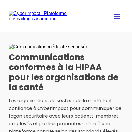
APPROCHE
Communications
SÉCURITÉ
conformes à la HIPAA
DOCUMENTS
pour les organisations de
la santé
FORMULAIRE DE DEMANDE
Les organisations du secteur de la santé font
confiance à Cyberimpact pour communiquer de
SITE WEB
façon sécuritaire avec leurs patients, membres,
employés et parties prenantes grâce à une
EN
plateforme conçue selon des standards élevés